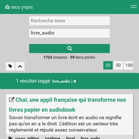
reco yvpic
Nuage de tags
Mur d'images
Quotidien
Flux RS
Type 1 or more
characters for
results.
1723
shaares ·
59
liens privés
20
50
100
1 résultat taggé
livre_audio
Chaï, une appli française qui transforme nos
livres papier en audiobook
Savoir transformer un livre écrit en audio ne signifie
pas qu’on en a le droit. L’édition est un secteur très
réglementé et réputé assez conservateur.
cours_édition
·
juridique
·
livrel
·
livre_audio
·