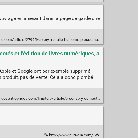
 l’ouvrage en insérant dans la page de garde une
icle/27995/orsery-installe-huitieme-presse-numerique-d-impression-point-de-vente
ctés et l’édition de livres numériques, a
. Apple et Google ont par exemple supprimé
ans produit, pas de vente. Cela a donc plombé
/finistere/article/e-sensory-ce-nest-pas-parce-que-lon-se-plante-que-lon-est-mauvais-entrepreneur-117961
http://www.plirevue.com/