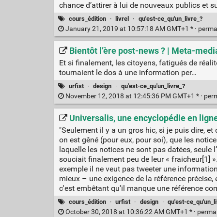
chance d’attirer à lui de nouveaux publics et s
cours_édition
·
livrel
·
qu'est-ce_qu'un_livre_?
January 21, 2019 at 10:57:18 AM GMT+1 * ·
perma
Bientôt l’ère post-news ? | Meta-media
Et si finalement, les citoyens, fatigués de ré
tournaient le dos à une information per…
urfist
·
design
·
qu'est-ce_qu'un_livre_?
November 12, 2018 at 12:45:36 PM GMT+1 * ·
per
Universalis, une encyclopédie en lign
"Seulement il y a un gros hic, si je puis dire, e
on est gêné (pour eux, pour soi), que les notic
laquelle les notices ne sont pas datées, seule 
souciait finalement peu de leur « fraicheur[1] ».
exemple il ne veut pas tweeter une information qu
mieux – une exigence de la référence précise, e
c'est embêtant qu'il manque une référence comm
cours_édition
·
urfist
·
design
·
qu'est-ce_qu'un_l
October 30, 2018 at 10:36:22 AM GMT+1 * ·
perma