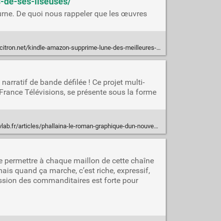
-de-ses-liseuses/
tourne. De quoi nous rappeler que les œuvres
t/kindle-amazon-supprime-lune-des-meilleures-fonctionnalites-de-ses-liseuses/
arratif de bande défilée ! Ce projet multi-
France Télévisions, se présente sous la forme
b.fr/articles/phallaina-le-roman-graphique-dun-nouveau-genre
 de permettre à chaque maillon de cette chaîne
mais quand ça marche, c’est riche, expressif,
pression des commanditaires est forte pour