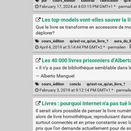
pur
·
cours_édition
·
Éditorial
·
fabrication
·
qu'e
February 17, 2024 at 4:03:15 PM GMT+1 * ·
permal
Les top-models vont-elles sauver la li
Que le livre se transforme en accessoire de mo
déplorer?
cours_édition
·
qu'est-ce_qu'un_livre_?
·
aura_du_l
April 4, 2019 at 5:14:44 PM GMT+2 * ·
permalien
·
Les 40 000 livres prisonniers d’Alber
« Il n’y a pas de bibliothèque semblable dans l
— Alberto Manguel
cours_édition
·
conclu
·
qu'est-ce_qu'un_livre_?
·
February 3, 2019 at 9:12:14 PM GMT+1 * ·
permali
Livres : pourquoi Internet n'a pas tué 
Il serait alors possible de penser le livre nu
alors de livre homothétique, reproduisant dans
surtout connectés et en prise constante avec la 
prix que l’on demande actuellement pour de simpl