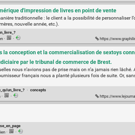
mérique d'impression de livres en point de vente
nière traditionnelle : le client a la possibilité de personnaliser
mères, nouvelle année, etc.).
n_livre_?
en
·
·
https://www.graphiline.com/art
s la conception et la commercialisation de sextoys conne
udiciaire par le tribunal de commerce de Brest.
uelles nous n’avions pas de prise mais on n’a jamais rien lâché
 fournisseur français nous a planté plusieurs fois de suite. Or, s
e_qu'un_livre_?
·
concepts
n
·
·
https://www.lejournaldesentreprises.com
se_en_page
ien
·
·