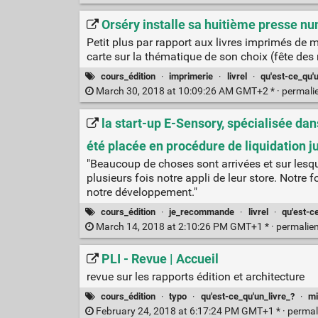
Orséry installe sa huitième presse nu
Petit plus par rapport aux livres imprimés de ma
carte sur la thématique de son choix (fête des 
cours_édition
·
imprimerie
·
livrel
·
qu'est-ce_qu'u
March 30, 2018 at 10:09:26 AM GMT+2 * ·
permali
la start-up E-Sensory, spécialisée dan
été placée en procédure de liquidation j
"Beaucoup de choses sont arrivées et sur lesq
plusieurs fois notre appli de leur store. Notre
notre développement."
cours_édition
·
je_recommande
·
livrel
·
qu'est-c
March 14, 2018 at 2:10:26 PM GMT+1 * ·
permalie
PLI - Revue | Accueil
revue sur les rapports édition et architecture
cours_édition
·
typo
·
qu'est-ce_qu'un_livre_?
·
mi
February 24, 2018 at 6:17:24 PM GMT+1 * ·
permal