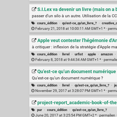
S.I.Lex va devenir un livre (mais on a 
passer d'un silo à un autre. Utilisation de la 
cours_édition
·
qu'est-ce_qu'un_livre_?
·
creative
February 21, 2018 at 10:00:11 AM GMT+1 * ·
perm
Apple veut contester l'hégémonie d'A
à critiquer : inflexion de la stratégie d'Apple m
cours_édition
·
livrel
·
urfist
·
apple
·
amazon
·
February 8, 2018 at 9:44:34 AM GMT+1 * ·
permali
Qu’est-ce qu’un document numérique a
Qu'est-ce qu'un document numérique ?
cours_édition
·
livrel
·
qu'est-ce_qu'un_livre_?
·
j
November 29, 2017 at 3:28:07 PM GMT+1 * ·
perm
project-report_academic-book-of-the
pur
·
cours_édition
·
qu'est-ce_qu'un_livre_?
June 20, 2017 at 3:25:54 PM GMT+2 * ·
permalien