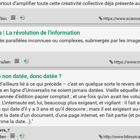
urtout d’amplifier toute cette créativité collective déjà présente
lien
·
·
https://www.sciencespo.fr/fr/a
 | La révolution de l'information
alités parallèles inconnues ou complexes, submergés par les imag
malien
·
·
https://www.me
e non datée, donc datée ?
t d’ailleurs lié à ce qui précède – c’est en quelque sorte le revers 
es en ligne d’Universalis ne soient jamais datées. Vieille séquel
l’année d’édition papier comptait ; et une fois qu’on avait les vo
 L’internaute est, lui, beaucoup plus exigeant, et vigilant : il fait
i date d’il y a 3 ans et qu’il découvre ; mais il est exigeant au-de
t la date d’un document, d’une page internet, en fait partie (et 
e la date...)."
ivre_?
lien
·
·
http://www.bibnum.eu/2018