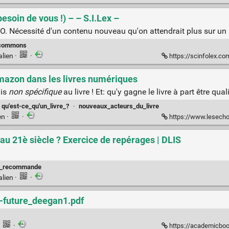
besoin de vous !) – – S.I.Lex –
CCO. Nécessité d'un contenu nouveau qu'on attendrait plus sur un 
_commons
alien
·
·
https://scinfolex.com/2
mazon dans les livres numériques
ais
non spécifique
au livre ! Et: qu'y gagne le livre à part être quali
qu'est-ce_qu'un_livre_?
·
nouveaux_acteurs_du_livre
en
·
·
https://www.lesechos.fr/tech-medias/medi
u 21è siècle ? Exercice de repérages | DLIS
e_recommande
alien
·
·
-future_deegan1.pdf
·
·
https://academicbookfuture.fil