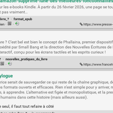
e-amazon-supprime-lune-des-meilleures-fonctionnalites
our les e-books Kindle. À partir du 26 février 2026, une page se 
t pas vraiment…
livre_?
·
format_epub
ien
·
·
https://www.presse-citron.ne
 C’est bel est bien le concept de Phallaina, premier dispositif n
dité par Small Bang et la direction des Nouvelles Écritures de 
actif, conçu pour les écrans tactiles et les esprits curieux !
?
·
nouvelles_pratiques_du_livre
·
https://www.francetvla
lylogue
ectrice serait de sauvegarder ce qui reste de la chaîne graphique,
es formats ouverts et efficaces. Rien n’est simple pour y arriver, 
re, à apprendre. L’alternative est figée et monopolistique, et la 
 humains dans cette histoire (mais ailleurs aussi).
seul, il faut tout refaire à côté