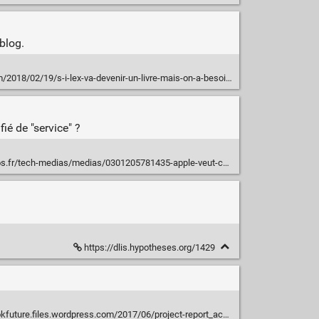
blog.
018/02/19/s-i-lex-va-devenir-un-livre-mais-on-a-besoin-de-vous/
fié de "service" ?
as/0301205781435-apple-veut-contester-lhegemonie-damazon-dans-les-livres-numeriques-2148178.php#xtor=CS1-33
https://dlis.hypotheses.org/1429
es.wordpress.com/2017/06/project-report_academic-book-of-the-future_deegan1.pdf