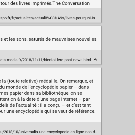
 autour des livres imprimés.The Conversation
ctualites/actualit%C3%A9s/livres-pourquoi-internet-na-pas-tu%C3%A9-le-papier/3922
es et les sons, saturés de mauvaises nouvelles,
ta-media.fr/2018/11/11/bientot-lere-post-news.html
de la (toute relative) médaille. On remarque, et
le du monde de l’encyclopédie papier – dans
lumes papier dans sa bibliothèque, on se
 attention à la date d’une page internet – par
là de l’actualité : il a conçu – et c’est tant
pour une encyclopédie qui se veut de référence,
/10/universalis-une-encyclopedie-en-ligne-non-datee-donc-datee.html