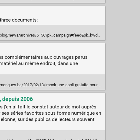
 three documents:
ives/6156?pk_campaign=feed&pk_kwd=three-recommendations-to-enable-annotations-on-the-web
rces complémentaires aux ouvrages parus
ce matériel au même endroit, dans une
/2017/02/13/imook-une-appli-gratuite-pour-enrichir-la-lecture-de-vos-livres-preferes/
, depuis 2006
j'en ai fait le constat autour de moi auprès
er ses séries favorites sous forme numérique en
elonne, sur des publics de lecteurs souvent