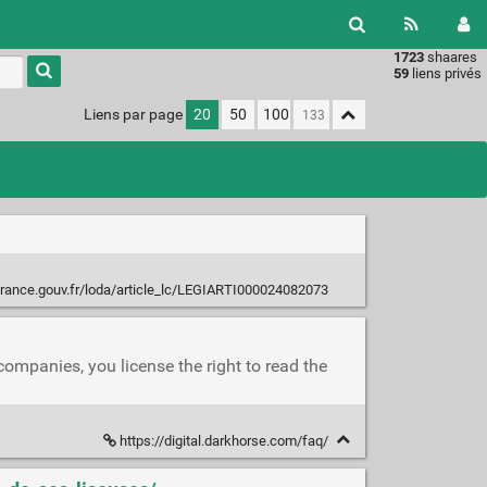
1723
shaares
Type 1 or
59
liens privés
more
characters
Liens par page
20
50
100
for
results.
france.gouv.fr/loda/article_lc/LEGIARTI000024082073
ompanies, you license the right to read the
https://digital.darkhorse.com/faq/