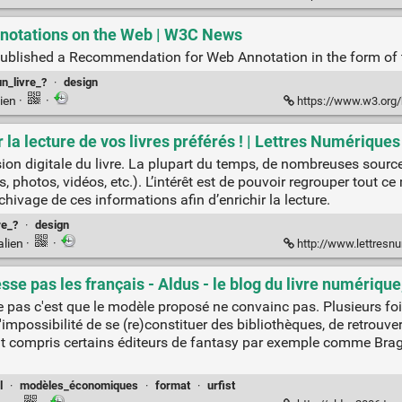
notations on the Web | W3C News
ublished a Recommendation for Web Annotation in the form of
un_livre_?
·
design
ien
·
·
https://www.w3.org/blog/news/arch
r la lecture de vos livres préférés ! | Lettres Numériques
sion digitale du livre. La plupart du temps, de nombreuses sou
s, photos, vidéos, etc.). L’intérêt est de pouvoir regrouper tout 
hivage de ces informations afin d’enrichir la lecture.
re_?
·
design
alien
·
·
http://www.lettresnumeriques.be
se pas les français - Aldus - le blog du livre numérique
pas c'est que le modèle proposé ne convainc pas. Plusieurs fois 
impossibilité de se (re)constituer des bibliothèques, de retrouv
nt compris certains éditeurs de fantasy par exemple comme Brag
l
·
modèles_économiques
·
format
·
urfist