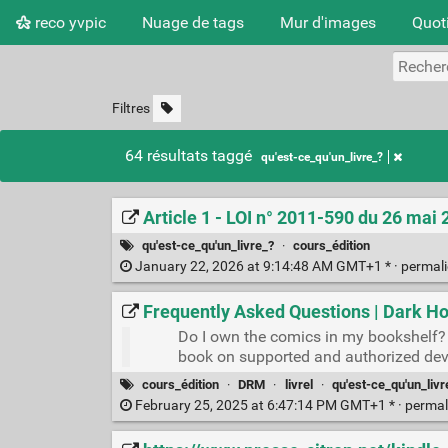
reco yvpic
Nuage de tags
Mur d'images
Quot
Filtres
64 résultats taggé
qu'est-ce_qu'un_livre_?
Article 1 - LOI n° 2011-590 du 26 mai 
qu'est-ce_qu'un_livre_?
·
cours_édition
January 22, 2026 at 9:14:48 AM GMT+1 * ·
permal
Frequently Asked Questions | Dark Ho
Do I own the comics in my bookshelf? T
book on supported and authorized dev
cours_édition
·
DRM
·
livrel
·
qu'est-ce_qu'un_livr
February 25, 2025 at 6:47:14 PM GMT+1 * ·
permal