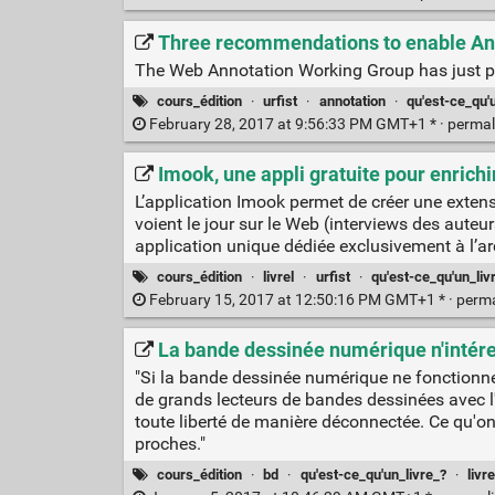
Three recommendations to enable An
The Web Annotation Working Group has just p
cours_édition
·
urfist
·
annotation
·
qu'est-ce_qu'
February 28, 2017 at 9:56:33 PM GMT+1 * ·
permal
Imook, une appli gratuite pour enrichi
L’application Imook permet de créer une exten
voient le jour sur le Web (interviews des auteur
application unique dédiée exclusivement à l’arc
cours_édition
·
livrel
·
urfist
·
qu'est-ce_qu'un_liv
February 15, 2017 at 12:50:16 PM GMT+1 * ·
perm
La bande dessinée numérique n'intéres
"Si la bande dessinée numérique ne fonctionne 
de grands lecteurs de bandes dessinées avec l'
toute liberté de manière déconnectée. Ce qu'o
proches."
cours_édition
·
bd
·
qu'est-ce_qu'un_livre_?
·
livre