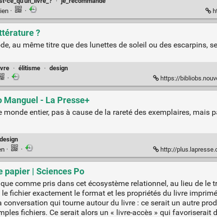
st-ce_qu'un_livre_?
·
je_recommande
ien
·
·
ht
ttérature ?
de, au même titre que des lunettes de soleil ou des escarpins, se
ivre
·
élitisme
·
design
·
https://bibliobs.nouvelobs.com
to Manguel - La Presse+
e monde entier, pas à cause de la rareté des exemplaires, mais par
design
en
·
·
http://plus.lapresse.c
le papier | Sciences Po
mérique comme pris dans cet écosystème relationnel, au lieu de le
 le fichier exactement le format et les propriétés du livre impri
conversation qui tourne autour du livre : ce serait un autre produi
es fichiers. Ce serait alors un « livre-accès » qui favoriserait d