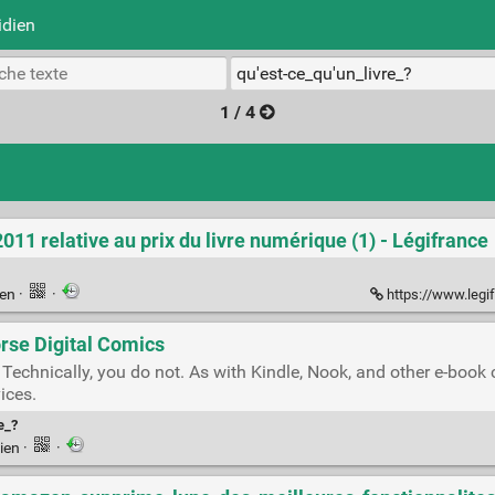
idien
1 / 4
2011 relative au prix du livre numérique (1) - Légifrance
ien
·
·
https://www.legi
rse Digital Comics
echnically, you do not. As with Kindle, Nook, and other e-book c
ices.
e_?
ien
·
·