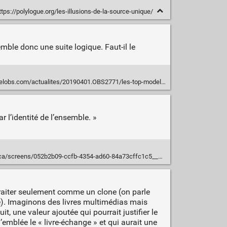
tps://polylogue.org/les-illusions-de-la-source-unique/
mble donc une suite logique. Faut-il le
/actualites/20190401.OBS2771/les-top-models-vont-elles-sauver-la-litterature.html
 l’identité de l’ensemble. »
a/screens/052b2b09-ccfb-4354-ad60-84a73cffc1c5__7C___0.html
 traiter seulement comme un clone (on parle
mé). Imaginons des livres multimédias mais
t, une valeur ajoutée qui pourrait justifier le
’emblée le « livre-échange » et qui aurait une