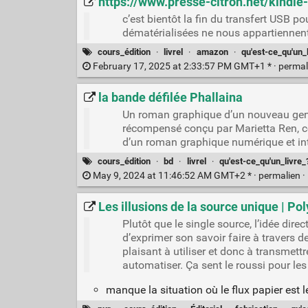
https://www.presse-citron.net/kindl
c’est bientôt la fin du transfert USB p
dématérialisées ne nous appartiennen
cours_édition
·
livrel
·
amazon
·
qu'est-ce_qu'un_
February 17, 2025 at 2:33:57 PM GMT+1 * ·
permal
la bande défilée Phallaina
Un roman graphique d’un nouveau genre ?
récompensé conçu par Marietta Ren, coé
d’un roman graphique numérique et inter
cours_édition
·
bd
·
livrel
·
qu'est-ce_qu'un_livre_
May 9, 2024 at 11:46:52 AM GMT+2 * ·
permalien
·
Les illusions de la source unique | Po
Plutôt que le single source, l’idée dir
d’exprimer son savoir faire à travers d
plaisant à utiliser et donc à transmett
automatiser. Ça sent le roussi pour les
manque la situation où le flux papier est le 