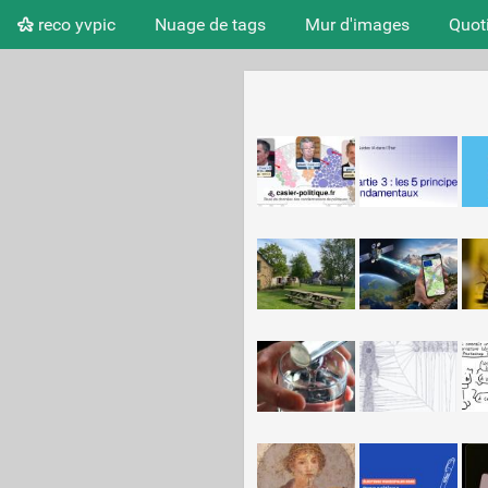
reco yvpic
Nuage de tags
Mur d'images
Quot