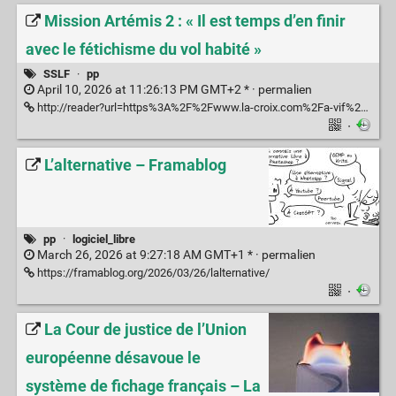
Mission Artémis 2 : « Il est temps d’en finir
avec le fétichisme du vol habité »
SSLF
·
pp
April 10, 2026 at 11:26:13 PM GMT+2 * ·
permalien
http://reader?url=https%3A%2F%2Fwww.la-croix.com%2Fa-vif%2Fmission-artemis-2-il-est-temps-d-en-finir-avec-le-fetichisme-du-vol-habite-20260410
·
L’alternative – Framablog
pp
·
logiciel_libre
March 26, 2026 at 9:27:18 AM GMT+1 * ·
permalien
https://framablog.org/2026/03/26/lalternative/
·
La Cour de justice de l’Union
européenne désavoue le
système de fichage français – La