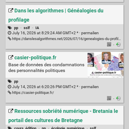
Dans les algorithmes | Généalogies du
profilage
pp
·
sslf
·
IA
July 16, 2026 at 8:29:24 AM GMT+2 * ·
permalien
https://danslesalgorithmes.net/2026/07/16/genealogies-du-profilage/
·
casier-politique.fr
Base de données des condamnations
des personnalités politiques
pp
July 14, 2026 at 6:20:26 PM GMT+2 * ·
permalien
https://casier-politique.fr/
·
Ressources sobriété numérique - Bretania le
portail des cultures de Bretagne
cours_édition
·
pp
·
écologie_numérique
·
sslf