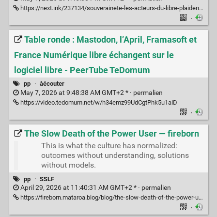
https://next.ink/237134/souverainete-les-acteurs-du-libre-plaident-pour-une-meilleure-organisation-des-financements/
·
Table ronde : Mastodon, l’April, Framasoft et
France Numérique libre échangent sur le
logiciel libre - PeerTube TeDomum
pp
·
àécouter
May 7, 2026 at 9:48:38 AM GMT+2 * ·
permalien
https://video.tedomum.net/w/h34emz99UdCgtPhk5u1aiD
·
The Slow Death of the Power User — fireborn
This is what the culture has normalized:
outcomes without understanding, solutions
without models.
pp
·
SSLF
April 29, 2026 at 11:40:31 AM GMT+2 * ·
permalien
https://fireborn.mataroa.blog/blog/the-slow-death-of-the-power-user/
·