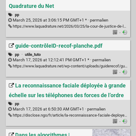
Quadrature du Net
pp
March 25, 2026 at 3:06:15 PM GMT+1 * ·
permalien
https://www.laquadrature.net/2026/03/25/la-cour-de-justice-de-lunion-europeenne-desavoue-le-systeme-de-fichage-francais/
·
guide-contrôleID-recof-planche.pdf
pp
·
utile_tuto
March 17, 2026 at 12:12:41 PM GMT+1 * ·
permalien
https://www.laquadrature.net/wp-content/uploads/guiderecof/guide-contr%C3%B4leID-recof-planche.pdf
·
La reconnaissance faciale déployée à grande
échelle sur les téléphones des forces de l’ordre
pp
March 17, 2026 at 6:50:30 AM GMT+1 ·
permalien
https://disclose.ngo/fr/article/la-reconnaissance-faciale-deployee-a-grande-echelle-sur-les-telephones-des-forces-de-lordre
·
Dans les algorithmes |