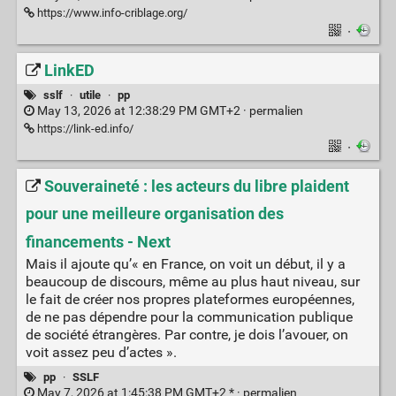
https://www.info-criblage.org/
·
LinkED
sslf
·
utile
·
pp
May 13, 2026 at 12:38:29 PM GMT+2 ·
permalien
https://link-ed.info/
·
Souveraineté : les acteurs du libre plaident
pour une meilleure organisation des
financements - Next
Mais il ajoute qu’« en France, on voit un début, il y a
beaucoup de discours, même au plus haut niveau, sur
le fait de créer nos propres plateformes européennes,
de ne pas dépendre pour la communication publique
de société étrangères. Par contre, je dois l’avouer, on
voit assez peu d’actes ».
pp
·
SSLF
May 7, 2026 at 1:45:38 PM GMT+2 * ·
permalien