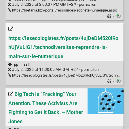
July 3, 2026 at 2:03:07 PM GMT+2 * ·
permalien
https://bretania.bzh/portail/ressources-sobriete-numerique.aspx
·
https://lesecologistes.fr/posts/4ujDeDM520IRo
hUjVuLlG1/technodiversites-reprendre-la-
main-sur-le-numerique
pp
·
sslf
July 2, 2026 at 11:30:09 AM GMT+2 * ·
permalien
https://lesecologistes.fr/posts/4ujDeDM520IRohUjVuLlG1/technodiversites-reprendre-la-main-sur-le-numerique
·
Big Tech Is “Fracking” Your
Attention. These Activists Are
Fighting to Get It Back. – Mother
Jones