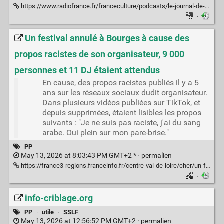
https://www.radiofrance.fr/franceculture/podcasts/le-journal-de-l-eco/guitare-iconique-la-stratocaster-dechaine-les-passions-1749598
·
Un festival annulé à Bourges à cause des
propos racistes de son organisateur, 9 000
personnes et 11 DJ étaient attendus
En cause, des propos racistes publiés il y a 5
ans sur les réseaux sociaux dudit organisateur.
Dans plusieurs vidéos publiées sur TikTok, et
depuis supprimées, étaient lisibles les propos
suivants : "Je ne suis pas raciste, j'ai du sang
arabe. Oui plein sur mon pare-brise."
PP
May 13, 2026 at 8:03:43 PM GMT+2 * ·
permalien
https://france3-regions.franceinfo.fr/centre-val-de-loire/cher/un-festival-annule-a-bourges-a-cause-des-propos-racistes-de-son-organisateur-9-000-personnes-et-11-dj-etaient-attendus-3350194.html
·
info-criblage.org
PP
·
utile
·
SSLF
May 13, 2026 at 12:56:52 PM GMT+2 ·
permalien