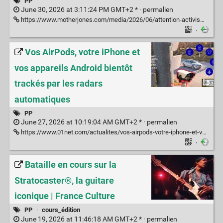
PP
June 30, 2026 at 3:11:24 PM GMT+2 * ·
permalien
https://www.motherjones.com/media/2026/06/attention-activism-school/
·
Vos AirPods, votre iPhone et
vos appareils Android bientôt
trackés par les radars
automatiques
PP
June 27, 2026 at 10:19:04 AM GMT+2 * ·
permalien
https://www.01net.com/actualites/vos-airpods-votre-iphone-et-vos-appareils-android-bientot-trackes-par-les-radars-automatiques.html
·
Bataille en cours sur la
Stratocaster®, la guitare
iconique | France Culture
PP
·
cours_édition
June 19, 2026 at 11:46:18 AM GMT+2 * ·
permalien