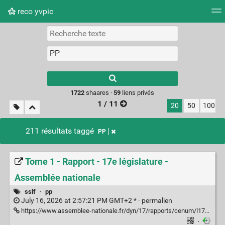
reco yvpic
Nuage de tags
Mur d'images
Quotidien
Flux RS
Type 1 or more
characters for
results.
1722
shaares ·
59
liens privés
1 / 11
20
50
100
211 résultats taggé
PP
Tome 1 - Rapport - 17e législature -
Assemblée nationale
sslf
·
pp
July 16, 2026 at 2:57:21 PM GMT+2 * ·
permalien
https://www.assemblee-nationale.fr/dyn/17/rapports/cenum/l17b3054-t1_rapport-enquete#
·