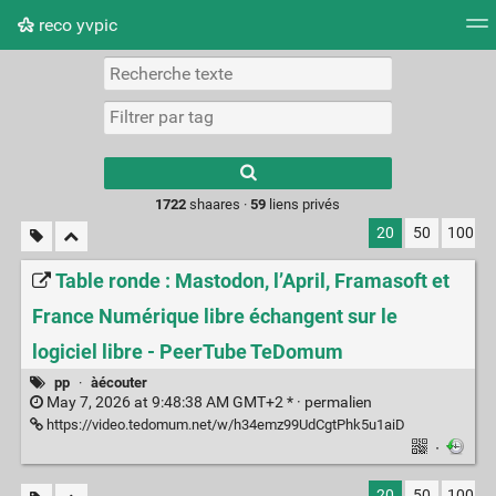
reco yvpic
Nuage de tags
Mur d'images
Quotidien
Flux RS
Type 1 or more
characters for
results.
1722
shaares ·
59
liens privés
20
50
100
Table ronde : Mastodon, l’April, Framasoft et
France Numérique libre échangent sur le
logiciel libre - PeerTube TeDomum
pp
·
àécouter
May 7, 2026 at 9:48:38 AM GMT+2 * ·
permalien
https://video.tedomum.net/w/h34emz99UdCgtPhk5u1aiD
·
20
50
100