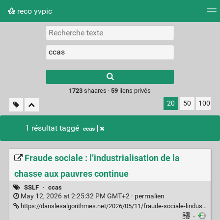
reco yvpic
Nuage de tags
Mur d'images
Quotidien
Flux RS
Type 1 or more
characters for
results.
1723
shaares ·
59
liens privés
20
50
100
1 résultat taggé
ccas
Fraude sociale : l’industrialisation de la
chasse aux pauvres continue
SSLF
·
ccas
May 12, 2026 at 2:25:32 PM GMT+2 ·
permalien
https://danslesalgorithmes.net/2026/05/11/fraude-sociale-lindustrialisation-de-la-chasse-aux-pauvres-continue/
·