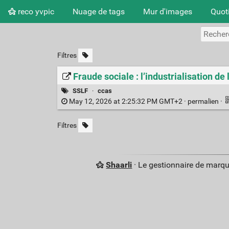
reco yvpic
Nuage de tags
Mur d'images
Quot
Filtres
Fraude sociale : l’industrialisation d
SSLF
·
ccas
May 12, 2026 at 2:25:32 PM GMT+2 ·
permalien
·
Filtres
Shaarli
· Le gestionnaire de marq