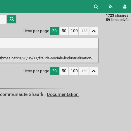
1723
shaares
Type 1 or
59
liens privés
more
characters
Liens par page
20
50
100
for
results.
/2026/05/11/fraude-sociale-lindustrialisation-de-la-chasse-aux-pauvres-continue/
Liens par page
20
50
100
a communauté Shaarli ·
Documentation