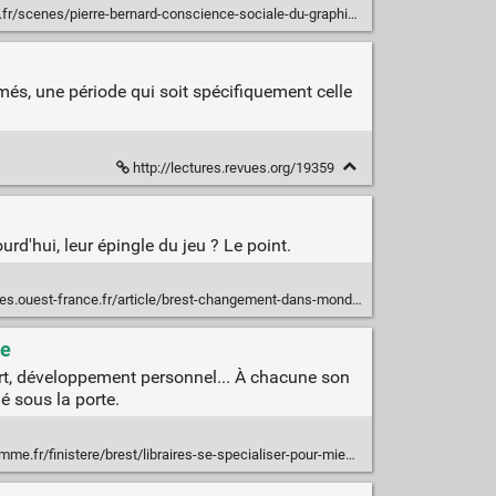
ierre-bernard-conscience-sociale-du-graphisme-disparait-a-l-age-de-73-ans,134702.php
imés, une période qui soit spécifiquement celle
http://lectures.revues.org/19359
rd'hui, leur épingle du jeu ? Le point.
-france.fr/article/brest-changement-dans-monde-librairies-31-08-2015-224362
ne
 art, développement personnel... À chacune son
é sous la porte.
ialiser-pour-mieux-resister-24-08-2015-10748718.php?xtor=EREC-85-[PartageTT]-20150827-[article]&utm_source=PartageTT&utm_medium=e-mail&utm_campaign=PartageTT