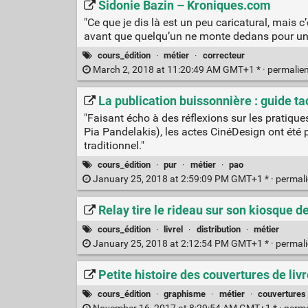
Sidonie Bazin – Kroniques.com
"Ce que je dis là est un peu caricatural, mais
avant que quelqu’un ne monte dedans pour un
cours_édition
·
métier
·
correcteur
March 2, 2018 at 11:20:49 AM GMT+1 * ·
permalie
La publication buissonnière : guide ta
"Faisant écho à des réflexions sur les pratiqu
Pia Pandelakis), les actes CinéDesign ont été
traditionnel."
cours_édition
·
pur
·
métier
·
pao
January 25, 2018 at 2:59:09 PM GMT+1 * ·
permal
Relay tire le rideau sur son kiosque d
cours_édition
·
livrel
·
distribution
·
métier
January 25, 2018 at 2:12:54 PM GMT+1 * ·
permal
Petite histoire des couvertures de li
cours_édition
·
graphisme
·
métier
·
couvertures