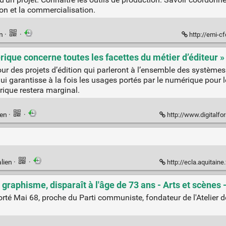
on et la commercialisation.
en
·
·
http://emi-cf
érique concerne toutes les facettes du métier d’éditeur »
pour des projets d’édition qui parleront à l’ensemble des système
i garantisse à la fois les usages portés par le numérique pour le l
rique restera marginal.
ien
·
·
http://www.digitalfor
lien
·
·
http://ecla.aquitaine.fr/var/
graphisme, disparaît à l'âge de 73 ans - Arts et scènes 
a porté Mai 68, proche du Parti communiste, fondateur de l'Atelier