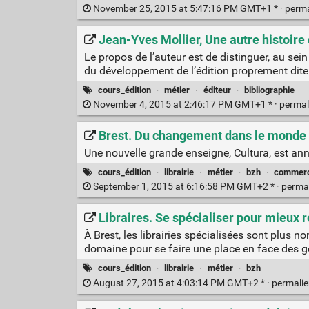
November 25, 2015 at 5:47:16 PM GMT+1 * ·
perm
Jean-Yves Mollier, Une autre histoire 
Le propos de l’auteur est de distinguer, au sein
du développement de l’édition proprement dite :
cours_édition
·
métier
·
éditeur
·
bibliographie
November 4, 2015 at 2:46:17 PM GMT+1 * ·
permal
Brest. Du changement dans le monde d
Une nouvelle grande enseigne, Cultura, est annon
cours_édition
·
librairie
·
métier
·
bzh
·
commerc
September 1, 2015 at 6:16:58 PM GMT+2 * ·
perma
Libraires. Se spécialiser pour mieux 
À Brest, les librairies spécialisées sont plus
domaine pour se faire une place en face des géa
cours_édition
·
librairie
·
métier
·
bzh
August 27, 2015 at 4:03:14 PM GMT+2 * ·
permali