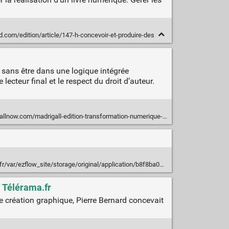
d.com/edition/article/147-h-concevoir-et-produire-des
s sans être dans une logique intégrée
ecteur final et le respect du droit d’auteur.
allnow.com/madrigall-edition-transformation-numerique-cdo/
ezflow_site/storage/original/application/b8f8ba0e7efd3027fb174e50e0ff2388.pdf
- Télérama.fr
 de création graphique, Pierre Bernard concevait