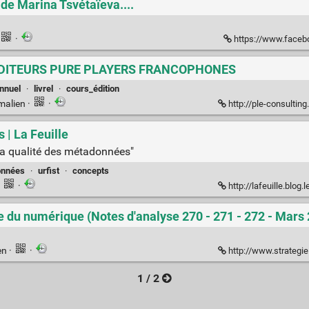
e Marina Tsvétaïeva....
·
https://www.face
0 EDITEURS PURE PLAYERS FRANCOPHONES
nnuel
·
livrel
·
cours_édition
malien
·
·
http://ple-consulting
 | La Feuille
 la qualité des métadonnées"
onnées
·
urfist
·
concepts
·
·
http://lafeuille.blog.lemonde.fr/2012/06/12/lavenir-du-li
ère du numérique (Notes d'analyse 270 - 271 - 272 - Mars
en
·
·
http://www.strategie.gouv.fr/content/les
1 / 2