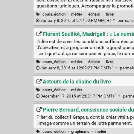
questions juridiques. Accompagner la promoti
cours_édition
·
métier
·
éditeur
·
livrel
January 8, 2016 at 3:47:53 PM GMT+1 * ·
permali
Florent Souillot, Madrigall : « Le num
L’idée est de créer les conditions suffisantes 
d’opérateur et à proposer un outil agnostique qu
Tant que tout ça ne sera pas en place, le numé
cours_édition
·
métier
·
éditeur
·
livrel
January 8, 2016 at 12:09:21 PM GMT+1 * ·
permal
Acteurs de la chaine du livre
cours_édition
·
métier
December 17, 2015 at 2:03:17 PM GMT+1 * ·
perma
Pierre Bernard, conscience sociale du 
Pilier du collectif Grapus, dont la créativité 
l'image comme un terrain de lutte permanent.
cours_édition
·
graphisme
·
métier