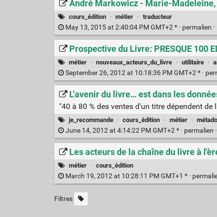
André Markowicz - Marie-Madeleine, d
cours_édition
·
métier
·
traducteur
May 13, 2015 at 2:40:04 PM GMT+2 * ·
permalien
·
Prospective du Livre: PRESQUE 10
métier
·
nouveaux_acteurs_du_livre
·
utilitaire
·
a
September 26, 2012 at 10:18:36 PM GMT+2 * ·
per
L’avenir du livre… est dans les données
"40 à 80 % des ventes d'un titre dépendent de
je_recommande
·
cours_édition
·
métier
·
métad
June 14, 2012 at 4:14:22 PM GMT+2 * ·
permalien
Les acteurs de la chaîne du livre à l'
métier
·
cours_édition
March 19, 2012 at 10:28:11 PM GMT+1 * ·
permali
Filtres