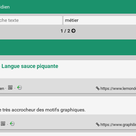
idien
1 / 2
 – Langue sauce piquante
ien
·
·
https://www.lemonde.fr/
me très accrocheur des motifs graphiques.
·
https://www.graphili