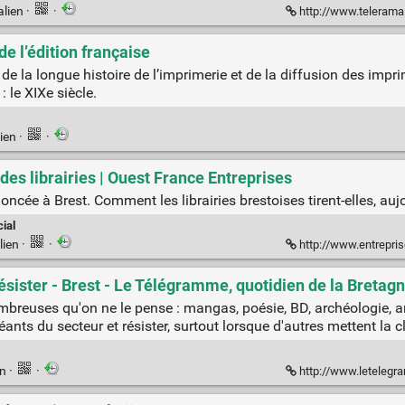
alien
·
·
http://www.telerama.fr/scenes/p
de l’édition française
 de la longue histoire de l’imprimerie et de la diffusion des impr
 le XIXe siècle.
ien
·
·
es librairies | Ouest France Entreprises
cée à Brest. Comment les librairies brestoises tirent-elles, aujou
ial
lien
·
·
http://www.entreprises.ouest
résister - Brest - Le Télégramme, quotidien de la Bretag
 nombreuses qu'on ne le pense : mangas, poésie, BD, archéologie,
nts du secteur et résister, surtout lorsque d'autres mettent la cl
en
·
·
http://www.letelegramme.fr/finistere/brest/libraires-se-spec