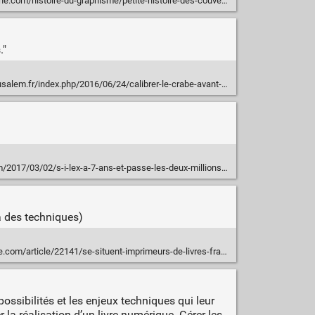
/histoire-du-graphisme/petite-histoire-des-couvertures-de-livres-4
."
em.fr/index.php/2016/06/24/calibrer-le-crabe-avant-de-traduire/
017/03/02/s-i-lex-a-7-ans-et-passe-les-deux-millions-de-vues/
a des techniques)
.com/article/22141/se-situent-imprimeurs-de-livres-france
ossibilités et les enjeux techniques qui leur
 la réalisation d’un livre numérique. Gérer les