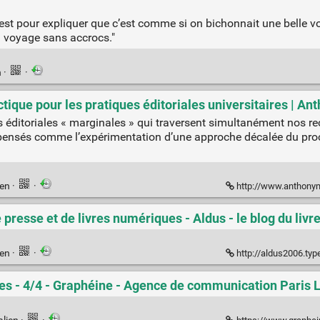
 c’est pour expliquer que c’est comme si on bichonnait une belle 
 voyage sans accrocs."
n
·
·
ctique pour les pratiques éditoriales universitaires | A
es éditoriales « marginales » qui traversent simultanément nos 
 pensés comme l’expérimentation d’une approche décalée du proc
ien
·
·
http://www.anthonym
e presse et de livres numériques - Aldus - le blog du li
ien
·
·
http://aldus2006.typepad.fr/mon_web
vres - 4/4 - Graphéine - Agence de communication Paris 