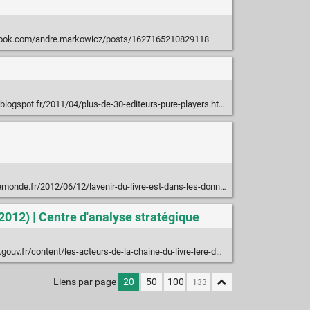
book.com/andre.markowicz/posts/1627165210829118
.blogspot.fr/2011/04/plus-de-30-editeurs-pure-players.html
vre-est-dans-les-donnees/?utm_source=feedburner&utm_medium=feed&utm_campaign=Feed%3A+lafeuillerss+%28lafeuille%29&utm_content=Netvibes#xtor=RSS-32280322
 2012) | Centre d'analyse stratégique
-acteurs-de-la-chaine-du-livre-lere-du-numerique-notes-danalyse-270-271-272-mars-2012#.T2cSoVbkIlE.twitter
Liens par page
20
50
100