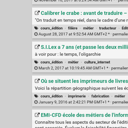
November 16, 2017 at 8:29:54 AM GMT+1 * ·
perm
Calibrer le crabe : avant de traduire
"On traduit en temps réel, dans le cadre d’un
cours_édition
·
filière
·
métier
·
traducteur
·
Édit
August 28, 2017 at 9:52:54 AM GMT+2 * ·
permali
S.I.Lex a 7 ans (et passe les deux mil
à voir pour : le temps, l'oligarchie
cours_édition
·
métier
·
culture_internet
March 2, 2017 at 10:19:45 AM GMT+1 * ·
permalie
Où se situent les imprimeurs de livre
Voici la répartition géographique suivent les 
cours_édition
·
imprimerie
·
fabrication
·
métier
January 9, 2016 at 2:42:21 PM GMT+1 * ·
permali
EMI-CFD école des métiers de l'inform
Connaître tous les aspects du secteur de l’édit
sont associés. Évaluer la faisabilité financière