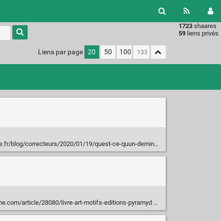
1723
shaares
Type 1 or
59
liens privés
more
characters
Liens par page
20
50
100
for
results.
blog/correcteurs/2020/01/19/quest-ce-quun-demineur-editorial/
ne.com/article/28080/livre-art-motifs-editions-pyramyd