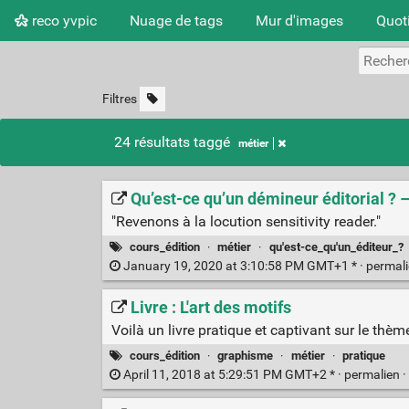
reco yvpic
Nuage de tags
Mur d'images
Quot
Filtres
24 résultats taggé
métier
Qu’est-ce qu’un démineur éditorial ?
"Revenons à la locution sensitivity reader."
cours_édition
·
métier
·
qu'est-ce_qu'un_éditeur_?
January 19, 2020 at 3:10:58 PM GMT+1 * ·
permal
Livre : L'art des motifs
Voilà un livre pratique et captivant sur le thè
cours_édition
·
graphisme
·
métier
·
pratique
April 11, 2018 at 5:29:51 PM GMT+2 * ·
permalien
·