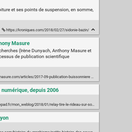
voiture et ses points de suspension, en somme,
https://kroniques.com/2018/02/27/sidonie-bazin/
nthony Masure
recherches (Irène Dunyach, Anthony Masure et
essus de publication scientifique
asure.com/articles/2017-09-publication-buissonniere
vre numérique, depuis 2006
log/2018/01/relay-tire-le-rideau-sur-son-kiosque-de-presse-et-de-livres-num%C3%A9riques.html
Lyon