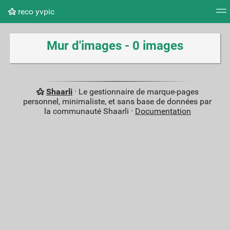
reco yvpic
Nuage de tags
Mur d'images
Quotidien
Flux RS
Mur d'images - 0 images
Shaarli
· Le gestionnaire de marque-pages
personnel, minimaliste, et sans base de données par
la communauté Shaarli ·
Documentation