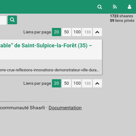
1723
shaares
Type 1 or
59
liens privés
more
characters
Liens par page
20
50
100
for
results.
able” de Saint-Sulpice-la-Forêt (35) –
ue-reflexions-innovations-demonstrateur-ville-durable-saint-sulpice-la-foret/
Liens par page
20
50
100
a communauté Shaarli ·
Documentation