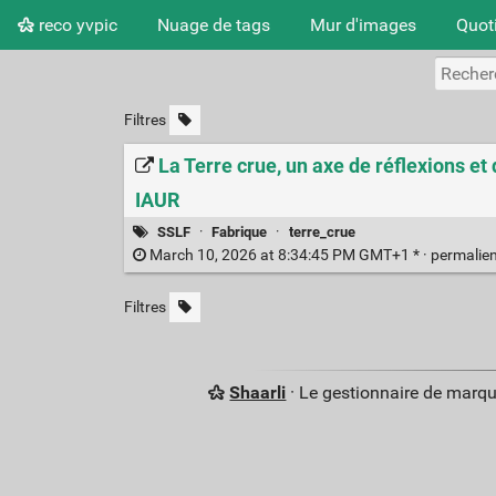
reco yvpic
Nuage de tags
Mur d'images
Quot
Filtres
La Terre crue, un axe de réflexions et
IAUR
SSLF
·
Fabrique
·
terre_crue
March 10, 2026 at 8:34:45 PM GMT+1 * ·
permalie
Filtres
Shaarli
· Le gestionnaire de marq