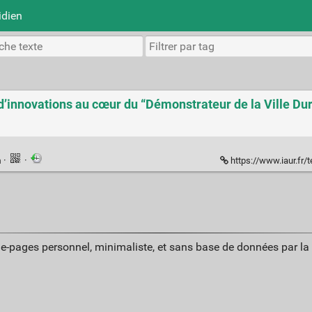
idien
 d’innovations au cœur du “Démonstrateur de la Ville Dur
n
·
·
https://www.iaur.fr/terre-cr
ue-pages personnel, minimaliste, et sans base de données par l