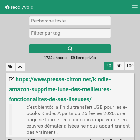
reco yvpic
Nuage de tags
Mur d'images
Quotidien
Flux RS
Type 1 or more
characters for
results.
1723
shaares ·
59
liens privés
20
50
100
https://www.presse-citron.net/kindle-
amazon-supprime-lune-des-meilleures-
fonctionnalites-de-ses-liseuses/
c’est bientôt la fin du transfert USB pour les e-
books Kindle. À partir du 26 février 2026, une
page se tourne. De quoi nous rappeler que les
œuvres dématérialisées ne nous appartiennent
pas vraiment…