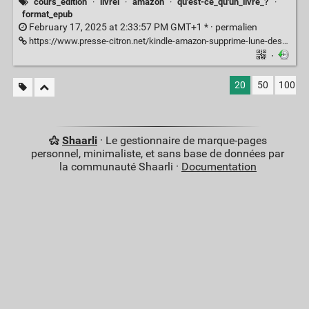
cours_édition
·
livrel
·
amazon
·
qu'est-ce_qu'un_livre_?
·
format_epub
February 17, 2025 at 2:33:57 PM GMT+1 * ·
permalien
https://www.presse-citron.net/kindle-amazon-supprime-lune-des-meilleures-fonctionnalites-de-ses-liseuses/
·
20
50
100
Shaarli
· Le gestionnaire de marque-pages
personnel, minimaliste, et sans base de données par
la communauté Shaarli ·
Documentation