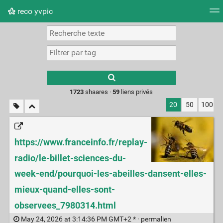
reco yvpic
Nuage de tags
Mur d'images
Quotidien
Flux RS
Type 1 or more
characters for
results.
1723
shaares ·
59
liens privés
20
50
100
https://www.franceinfo.fr/replay-
radio/le-billet-sciences-du-
week-end/pourquoi-les-abeilles-dansent-elles-
mieux-quand-elles-sont-
observees_7980314.html
May 24, 2026 at 3:14:36 PM GMT+2 * ·
permalien