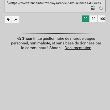
https://www.franceinfo.fr/replay-radio/le-billet-sciences-du-week-end/pourquoi-les-abeilles-dansent-elles-mieux-quand-elles-sont-observees_7980314.html
·
20
50
100
Shaarli
· Le gestionnaire de marque-pages
personnel, minimaliste, et sans base de données par
la communauté Shaarli ·
Documentation