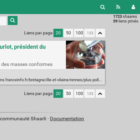
1723
shaares
Type 1 or
59
liens privés
more
characters
Liens par page
20
50
100
for
results.
Burlot, président du
2 % des masses conformes
e/rennes/plus-polluee-plus-chere-plus-rare-l-eau-point-faible-de-la-bretagne-entretien-avec-thierry-burlot-president-du-comite-de-bassin-loire-bretagne-3329885.html
Liens par page
20
50
100
a communauté Shaarli ·
Documentation