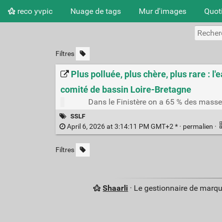
reco yvpic
Nuage de tags
Mur d'images
Quot
Filtres
Plus polluée, plus chère, plus rare : l'
comité de bassin Loire-Bretagne
Dans le Finistère on a 65 % des masse
SSLF
April 6, 2026 at 3:14:11 PM GMT+2 * ·
permalien
·
Filtres
Shaarli
· Le gestionnaire de marq