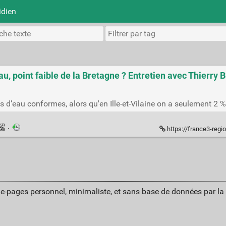
idien
eau, point faible de la Bretagne ? Entretien avec Thierry 
s d’eau conformes, alors qu'en Ille-et-Vilaine on a seulement 
·
https://france3-regions.franceinfo.fr/bretagne/ille-et-vilain
ue-pages personnel, minimaliste, et sans base de données par l