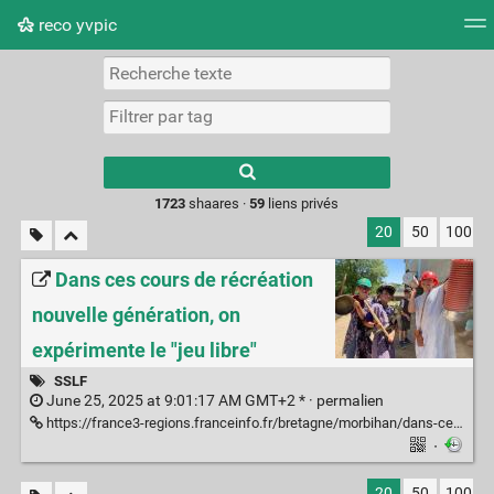
reco yvpic
Nuage de tags
Mur d'images
Quotidien
Flux RS
Type 1 or more
characters for
results.
1723
shaares ·
59
liens privés
20
50
100
Dans ces cours de récréation
nouvelle génération, on
expérimente le "jeu libre"
SSLF
June 25, 2025 at 9:01:17 AM GMT+2 * ·
permalien
https://france3-regions.franceinfo.fr/bretagne/morbihan/dans-ces-cours-de-recreation-nouvelle-generation-on-experimente-le-jeu-libre-3176919.html
·
20
50
100