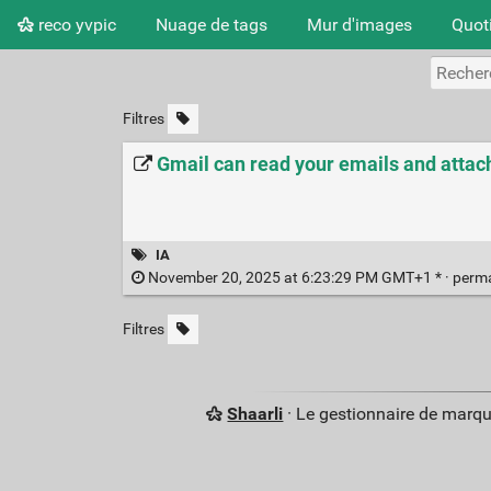
reco yvpic
Nuage de tags
Mur d'images
Quot
Filtres
Gmail can read your emails and attach
IA
November 20, 2025 at 6:23:29 PM GMT+1 * ·
perm
Filtres
Shaarli
· Le gestionnaire de marq