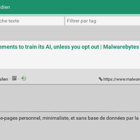
idien
ments to train its AI, unless you opt out | Malwarebytes
alien
·
·
https://www.malwarebytes.com/blog/n
ue-pages personnel, minimaliste, et sans base de données par l