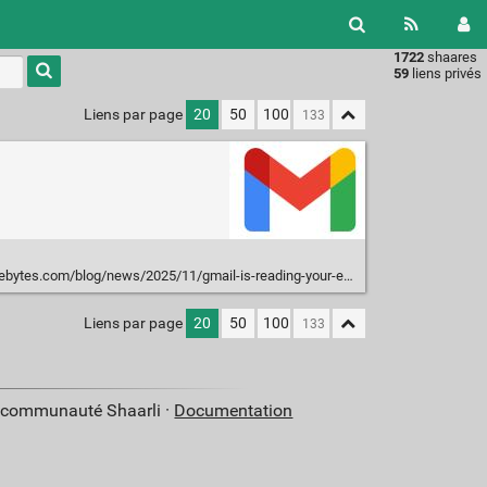
1722
shaares
Type 1 or
59
liens privés
more
characters
Liens par page
20
50
100
for
results.
ews/2025/11/gmail-is-reading-your-emails-and-attachments-to-train-its-ai-unless-you-turn-it-off
Liens par page
20
50
100
a communauté Shaarli ·
Documentation