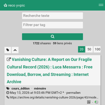
reco yvpic
Nuage de tags
Mur d'images
Quotidien
Flux RS
Type 1 or more
characters for
results.
1722
shaares ·
59
liens privés
20
50
100
Vanishing Culture: A Report on Our Fragile
Cultural Record (2026) : Luca Messarra : Free
Download, Borrow, and Streaming : Internet
Archive
cours_édition
·
mémoire
May 13, 2026 at 9:03:46 PM GMT+2 * ·
permalien
https://archive.org/details/vanishing-culture-2026/page/43/mode/2up
·