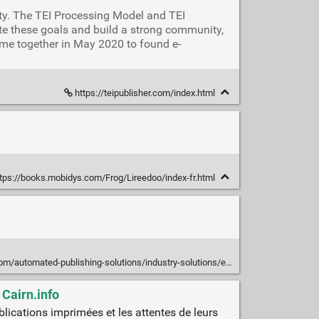
ity. The TEI Processing Model and TEI
mote these goals and build a strong community,
came together in May 2020 to found e-
https://teipublisher.com/index.html
tps://books.mobidys.com/Frog/Lireedoo/index-fr.html
/automated-publishing-solutions/industry-solutions/education/
 Cairn.info
blications imprimées et les attentes de leurs