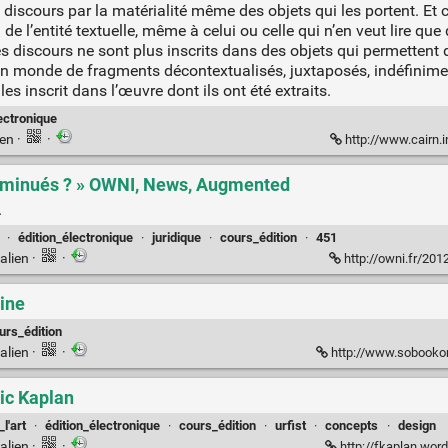
discours par la matérialité même des objets qui les portent. Et c’e
e l’entité textuelle, même à celui ou celle qui n’en veut lire qu
 discours ne sont plus inscrits dans des objets qui permettent de
 un monde de fragments décontextualisés, juxtaposés, indéfinim
es inscrit dans l’œuvre dont ils ont été extraits.
ectronique
ien
·
·
http://www.cairn.i
 diminués ? » OWNI, News, Augmented
.
·
édition_électronique
·
juridique
·
cours_édition
·
451
alien
·
·
http://owni.fr/20
line
urs_édition
alien
·
·
http://www.sobookonline.
ic Kaplan
l'art
·
édition_électronique
·
cours_édition
·
urfist
·
concepts
·
design
alien
·
·
http://fkaplan.wo