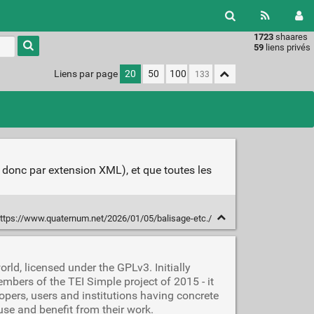
1723
shaares
Type 1 or
59
liens privés
more
characters
Liens par page
20
50
100
for
results.
t donc par extension XML), et que toutes les
ttps://www.quaternum.net/2026/01/05/balisage-etc./
rld, licensed under the GPLv3. Initially
mbers of the TEI Simple project of 2015 - it
opers, users and institutions having concrete
se and benefit from their work.