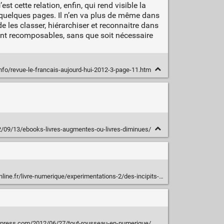
st cette relation, enfin, qui rend visible la
e quelques pages. Il n’en va plus de même dans
 les classer, hiérarchiser et reconnaitre dans
ent recomposables, sans que soit nécessaire
nfo/revue-le-francais-aujourd-hui-2012-3-page-11.htm
12/09/13/ebooks-livres-augmentes-ou-livres-diminues/
fr/livre-numerique/experimentations-2/des-incipits-sur-pinterest/
rdpress.com/2012/06/27/tout-rousseau-en-numerique/