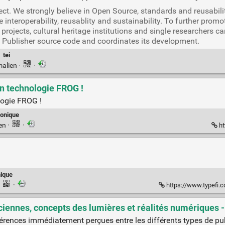
ect. We strongly believe in Open Source, standards and reusabil
e interoperability, reusablity and sustainability. To further pro
 projects, cultural heritage institutions and single researchers 
I Publisher source code and coordinates its development.
·
tei
malien
·
·
en technologie FROG !
logie FROG !
ronique
ien
·
·
ht
nique
·
·
https://www.typefi.com
ciennes, concepts des lumières et réalités numériques -
fférences immédiatement perçues entre les différents types de pu