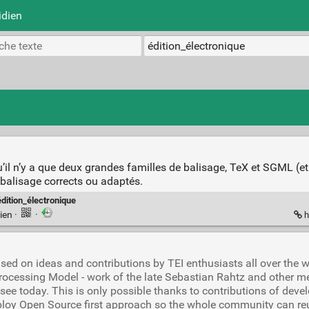
idien
u’il n’y a que deux grandes familles de balisage, TeX et SGML (e
 balisage corrects ou adaptés.
édition_électronique
ien
·
·
h
ed on ideas and contributions by TEI enthusiasts all over the wo
Processing Model - work of the late Sebastian Rahtz and other me
see today. This is only possible thanks to contributions of devel
mploy Open Source first approach so the whole community can reu