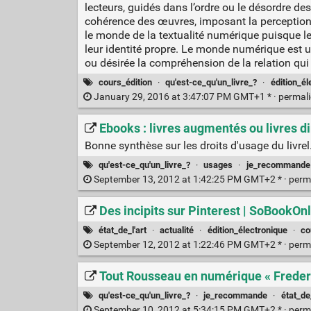
lecteurs, guidés dans l’ordre ou le désordre des 
cohérence des œuvres, imposant la perception d
le monde de la textualité numérique puisque les
leur identité propre. Le monde numérique est
ou désirée la compréhension de la relation qui l
cours_édition
·
qu'est-ce_qu'un_livre_?
·
édition_él
January 29, 2016 at 3:47:07 PM GMT+1 * ·
permal
Ebooks : livres augmentés ou livres
Bonne synthèse sur les droits d'usage du livrel
qu'est-ce_qu'un_livre_?
·
usages
·
je_recommande
September 13, 2012 at 1:42:25 PM GMT+2 * ·
perm
Des incipits sur Pinterest | SoBookOn
état_de_l'art
·
actualité
·
édition_électronique
·
co
September 12, 2012 at 1:22:46 PM GMT+2 * ·
perm
Tout Rousseau en numérique « Freder
qu'est-ce_qu'un_livre_?
·
je_recommande
·
état_de_
September 10, 2012 at 5:34:15 PM GMT+2 * ·
perm