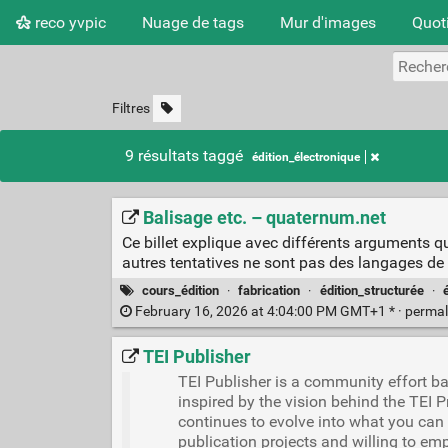
reco yvpic
Nuage de tags
Mur d'images
Quot
Filtres
9 résultats taggé
édition_électronique
Balisage etc. – quaternum.net
Ce billet explique avec différents arguments q
autres tentatives ne sont pas des langages de
cours_édition
·
fabrication
·
édition_structurée
·
February 16, 2026 at 4:04:00 PM GMT+1 * ·
permal
TEI Publisher
TEI Publisher is a community effort bas
inspired by the vision behind the TEI 
continues to evolve into what you can 
publication projects and willing to e