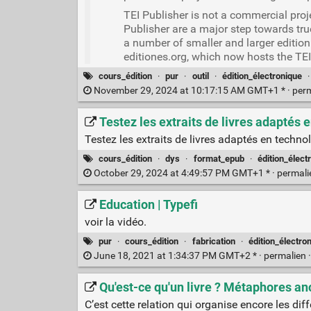
TEI Publisher is not a commercial proj
Publisher are a major step towards tru
a number of smaller and larger edition
editiones.org, which now hosts the TE
cours_édition
·
pur
·
outil
·
édition_électronique
November 29, 2024 at 10:17:15 AM GMT+1 * ·
per
Testez les extraits de livres adaptés 
Testez les extraits de livres adaptés en techno
cours_édition
·
dys
·
format_epub
·
édition_élect
October 29, 2024 at 4:49:57 PM GMT+1 * ·
permal
Education | Typefi
voir la vidéo.
pur
·
cours_édition
·
fabrication
·
édition_électro
June 18, 2021 at 1:34:37 PM GMT+2 * ·
permalien
Qu'est-ce qu'un livre ? Métaphores an
C’est cette relation qui organise encore les di