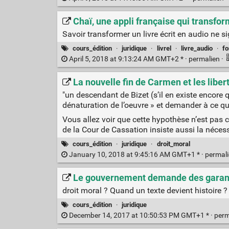
Chaï, une appli française qui transfo
Savoir transformer un livre écrit en audio ne si
cours_édition
·
juridique
·
livrel
·
livre_audio
·
fo
April 5, 2018 at 9:13:24 AM GMT+2 * ·
permalien
·
La nouvelle fin de Carmen et les liber
"un descendant de Bizet (s’il en existe encore q
dénaturation de l’oeuvre » et demander à ce qu
Vous allez voir que cette hypothèse n’est pas 
de la Cour de Cassation insiste aussi la nécessit
cours_édition
·
juridique
·
droit_moral
January 10, 2018 at 9:45:16 AM GMT+1 * ·
permal
Le gouvernement demande des garanti
droit moral ? Quand un texte devient histoire ?
cours_édition
·
juridique
December 14, 2017 at 10:50:53 PM GMT+1 * ·
perm