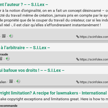
t l’auteur ? – – S.I.Lex –
ur à la notion d’originalité, on en a fait un concept désincarné – ce
 du travail même de création, jamais pris en compte par le syst
e propriété que de le couper du travail du créateur, car si les i
il réel -, il est clair qu’elles s’effondreraient instantanément !
·
·
https://scinfolex.com
 l’arbitraire – – S.I.Lex –
raude
·
https://scinfolex.com/
 bafoue vos droits ! – – S.I.Lex –
alien
·
·
https://scinfolex.com/20
yright limitation? A recipe for lawmakers - Internation
make copyright exceptions and limitations great. Here is how to 
_recommande