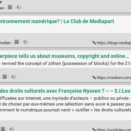
ur
ien
·
·
’environnement numérique? | Le Club de Mediapart
malien
·
·
https://blogs.mediapart.fr/revue-deliberee/blog/070
erpiece tells us about museums, copyright and online…
ly revived the concept of zôhan (possession of blocks) for the 21s
·
·
https://medium.com/open-glam/the-g
des droits culturels avec Françoise Nyssen ? – – S.I.Lex
iffusées sur Internet, une myriade d’acteurs – publics ou privés 
té de choisir par eux-mêmes une sélection sans avoir à passer par l
mment le numérique pourrait venir « outiller » les droits culturels 
·
https://scinfolex.com/2018/04/