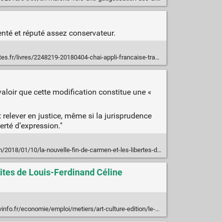
menté et réputé assez conservateur.
res/2248219-20180404-chai-appli-francaise-transforme-livres-papier-audiobook
 valoir que cette modification constitue une «
relever en justice, même si la jurisprudence
berté d’expression."
8/01/10/la-nouvelle-fin-de-carmen-et-les-libertes-du-domaine-public/
ites de Louis-Ferdinand Céline
/art-culture-edition/le-gouvernement-demande-des-garanties-a-galimard-sur-la-reedition-des-pamphlets-antisemites-de-celine_2514739.html