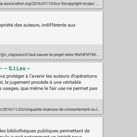
-association.org/2016/07/13/bcs-fixcopyright-recipe/
opriété des auteurs, indifférente aux
layssen/il-faut-sauver-le-projet-relire-9fef4f5f7907#.wakfs2ldm
– – S.I.Lex –
a protéger à l’avenir les auteurs d’opérations
nt, le jugement procède à une véritable
es usages, que même le fair use ne permet pas
cinquante-nuances-de-consentement-ou-le-droit-dauteur-revisite-par-la-jurisprudence-relire/
des bibliothèques publiques permettant de
rmule aurait notamment un intérêt pour