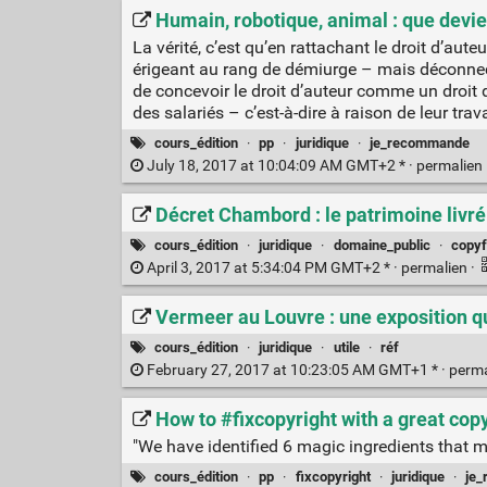
Humain, robotique, animal : que devien
La vérité, c’est qu’en rattachant le droit d’aute
érigeant au rang de démiurge – mais déconnecté
de concevoir le droit d’auteur comme un droit d
des salariés – c’est-à-dire à raison de leur trava
cours_édition
·
pp
·
juridique
·
je_recommande
July 18, 2017 at 10:04:09 AM GMT+2 * ·
permalien
Décret Chambord : le patrimoine livré à
cours_édition
·
juridique
·
domaine_public
·
copyf
April 3, 2017 at 5:34:04 PM GMT+2 * ·
permalien
·
Vermeer au Louvre : une exposition qui
cours_édition
·
juridique
·
utile
·
réf
February 27, 2017 at 10:23:05 AM GMT+1 * ·
perm
How to #fixcopyright with a great cop
"We have identified 6 magic ingredients that 
cours_édition
·
pp
·
fixcopyright
·
juridique
·
je