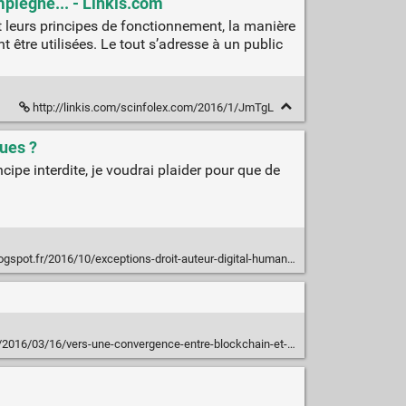
mpiègne... - Linkis.com
 leurs principes de fonctionnement, la manière
 être utilisées. Le tout s’adresse à un public
http://linkis.com/scinfolex.com/2016/1/JmTgL
ues ?
cipe interdite, je voudrai plaider pour que de
spot.fr/2016/10/exceptions-droit-auteur-digital-humanities.html
/16/vers-une-convergence-entre-blockchain-et-les-licences-creative-commons/