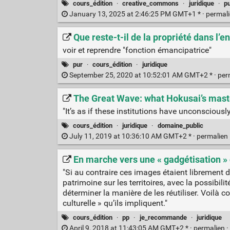
cours_édition
·
creative_commons
·
juridique
·
p
January 13, 2025 at 2:46:25 PM GMT+1 * ·
permal
Que reste-t-il de la propriété dans l
voir et reprendre "fonction émancipatrice"
pur
·
cours_édition
·
juridique
September 25, 2020 at 10:52:01 AM GMT+2 * ·
per
The Great Wave: what Hokusai’s mast
"It’s as if these institutions have unconscious
cours_édition
·
juridique
·
domaine_public
July 11, 2019 at 10:36:10 AM GMT+2 * ·
permalien
En marche vers une « gadgétisation » 
"Si au contraire ces images étaient librement d
patrimoine sur les territoires, avec la possibili
déterminer la manière de les réutiliser. Voilà co
culturelle » qu’ils impliquent."
cours_édition
·
pp
·
je_recommande
·
juridique
April 9, 2018 at 11:43:05 AM GMT+2 * ·
permalien
·