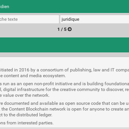
idien
1 / 5
/
tiated in 2016 by a consortium of publishing, law and IT compan
he content and media ecosystem.
is run as an open non-profit initiative and is building foundatio
, digital infrastructure for the creative community to discover, reg
 value over the network.
are documented and available as open source code that can be 
the Content Blockchain network is open for anyone to create an
 to the distributed ledger.
ons from interested parties.