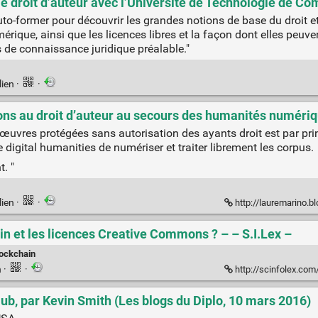
e droit d’auteur avec l’Université de Technologie de Co
to-former pour découvrir les grandes notions de base du droit et
ique, ainsi que les licences libres et la façon dont elles peuvent
 de connaissance juridique préalable."
lien
·
·
ons au droit d’auteur au secours des humanités numériq
’œuvres protégées sans autorisation des ayants droit est par prin
digital humanities de numériser et traiter librement les corpus.
. "
lien
·
·
http://lauremarino.blog
n et les licences Creative Commons ? – – S.I.Lex –
lockchain
n
·
·
http://scinfolex.com/2016/03
ub, par Kevin Smith (Les blogs du Diplo, 10 mars 2016)