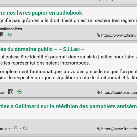
rme nos livres papier en audiobook
gnifie pas qu’on en a le droit. L’édition est un secteur très régle
nctionnalités
·
https://www.20minutes.fr/liv
tés du domaine public – – S.I.Lex –
ui puisse être identifié) pourrait donc saisir la justice pour faire
e les représentations soient interrompues.
complètement fantasmatique, au vu des précédents que l’on peut 
é de respecter un « juste équilibre » entre le droit moral et la li
ien
·
·
https://scinfolex.com/201
es à Gallimard sur la réédition des pamphlets antisém
alien
·
·
https://www.francetvinfo.fr/economie/emploi/metiers