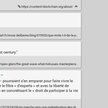
https://content-blockchain.org/about/
920/que-reste-t-il-de-la-propriete-dans-l-environnement-numerique?fbclid=IwAR22sTKHE-Otn1H9QQiNCylMYmOyU8yoPMdLlHtXiOknfYMRPusqCzCwgqU
t century."
reat-wave-what-hokusais-masterpiece-tells-us-about-museums-copyright-and-online-da0f25bd4ed2
 –
– pourraient s’en emparer pour faire vivre le
e filtre « d’experts » et avec la liberté de
en concrétisant le « droit de participer à la vie
09/en-marche-vers-une-gadgetisation-des-droits-culturels-avec-francoise-nyssen/