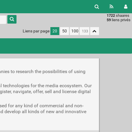
1722
shaares
Type 1 or
59
liens privés
more
characters
Liens par page
20
50
100
for
results.
ies to research the possibilities of using
nal technologies for the media ecosystem. Our
ister, navigate, offer, sell and license digital
used for any kind of commercial and non-
d develop all kinds of new and innovative