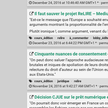
December 24, 2016 at 10:46:40 AM GMT+1 * ·
perm
Il faut sauver le projet ReLIRE – Med
"Est-ce le message que l’Europe a souhaité envo
arguments montrant la proportionnalité de l’enc
Plutôt ironique !, comme argument, venant du
cours_édition
·
relire
·
à_commenter
·
lobby_édit
December 23, 2016 at 6:44:22 PM GMT+1 * ·
perma
Cinquante nuances de consentement ou 
"On peut donc saluer l’approche audacieuse ret
brutales et iniques de spoliation de leurs droi
relecture du droit d’auteur au sein de l’Unio
aux Etats-Unis."
cours_édition
·
juridique
·
relire
November 24, 2016 at 9:42:27 AM GMT+1 * ·
perm
Décision CJUE sur le prêt numérique e
"On pourrait donc voir émerger en France un c
rassembler les fichiers acquis par ses membre