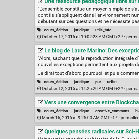
Une ressource pédagogique libre sur l
"L’ensemble constitue un moyen simple de s’au
dont ils s’appliquent dans l’environnement numér
débutant sur ces questions et ne nécessite pas
cours_édition
·
juridique
·
utile_tuto
October 17, 2016 at 10:02:28 AM GMT+2 * ·
perma
Le blog de Laure Marino: Des excepti
"Alors, sachant que la reproduction intégrale d
nouvelles exceptions permettent aux projets de 
Je dirai tout d’abord pourquoi, et puis comment
cours_édition
·
juridique
·
pur
·
urfist
October 12, 2016 at 11:25:20 AM GMT+2 * ·
perma
Vers une convergence entre Blockchai
cours_édition
·
juridique
·
creative_commons
·
b
March 16, 2016 at 9:25:00 AM GMT+1 * ·
permalie
Quelques pensées radicales sur Sci-H