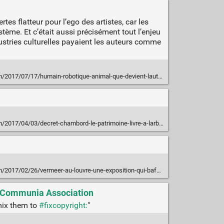
rtes flatteur pour l’ego des artistes, car les
ème. Et c’était aussi précisément tout l’enjeu
ndustries culturelles payaient les auteurs comme
/2017/07/17/humain-robotique-animal-que-devient-lauteur/
2017/04/03/decret-chambord-le-patrimoine-livre-a-larbitraire/
17/02/26/vermeer-au-louvre-une-exposition-qui-bafoue-vos-droits/
al Communia Association
mix them to
#fixcopyright:
"