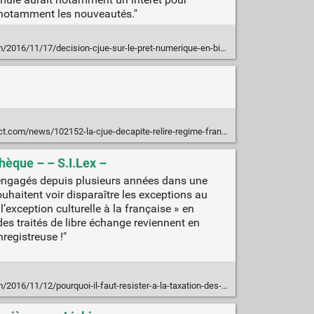
s, notamment les nouveautés."
/17/decision-cjue-sur-le-pret-numerique-en-bibliotheque-quel-impact-en-france/
ws/102152-la-cjue-decapite-relire-regime-francais-livres-indisponibles.htm
thèque – – S.I.Lex –
nt engagés depuis plusieurs années dans une
uhaitent voir disparaître les exceptions au
l’exception culturelle à la française » en
des traités de libre échange reviennent en
registreuse !"
quoi-il-faut-resister-a-la-taxation-des-lectures-publiques-et-des-heures-du-conte-en-bibliotheque/