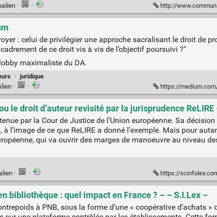
alien
·
·
http://www.communia
ium
yer : celui de privilégier une approche sacralisant le droit de pr
adrement de ce droit vis à vis de l’objectif poursuivi ?"
 lobby maximaliste du DA.
eurs
·
juridique
lien
·
·
https://medium.com/@v_c
le droit d’auteur revisité par la jurisprudence ReLIRE 
enue par la Cour de Justice de l’Union européenne. Sa décision v
ts, à l’image de ce que ReLIRE a donné l’exemple. Mais pour auta
n européenne, qui va ouvrir des marges de manoeuvre au niveau d
alien
·
·
https://scinfolex.com/2016/11/23/
n bibliothèque : quel impact en France ? – – S.I.Lex –
ontrepoids à PNB, sous la forme d’une « coopérative d’achats » 
s sur une plateforme contrôlée par les établissements. Cette fo