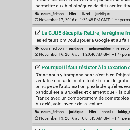
permettre aux bibliothèques de diffuser les tit
cours_édition
·
bibs
·
livrel
·
juridique
November 17, 2016 at 1:26:48 PM GMT+1 * ·
perm
La CJUE décapite ReLire, le régime fr
les éditeurs ont voulu jouer à Google et au fair
cours_édition
·
juridique
·
indisponibles
·
je_rec
November 16, 2016 at 11:20:46 AM GMT+1 * ·
per
Pourquoi il faut résister à la taxatio
"Or ne nous y trompons pas : c’est bien l’obje
véritable croisade contre toute forme de gratui
principe de l’autorisation préalable, qu’elles e
bandoulière à Bruxelles et clament que « la cul
France avec un comportement de comptables et 
Au-delà, voir l'avenir de la lecture
cours_édition
·
juridique
·
bibs
·
conclu
·
lobby_
November 13, 2016 at 10:01:43 AM GMT+1 * ·
per