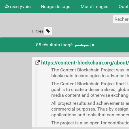
reco yvpic
Nuage de tags
Mur d'images
Quot
Filtres
85 résultats taggé
juridique
https://content-blockchain.org/about
The Content Blockchain Project was ini
blockchain technologies to advance t
The Content Blockchain Project itself 
goal is to create a decentralized, global
media content and otherwise exchange
All project results and achievements 
commercial purposes. Thus by design, 
applications and tools that can connect
The project is also open for contributi