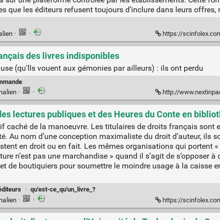
res que les éditeurs refusent toujours d’inclure dans leurs offre
alien
·
·
https://scinfolex.com/2016/11
ançais des livres indisponibles
 use (qu'lls vouent aux gémonies par ailleurs) : ils ont perdu
ommande
malien
·
·
http://www.nextinpact.com/ne
n des lectures publiques et des Heures du Conte en biblio
ctif caché de la manoeuvre. Les titulaires de droits français so
té. Au nom d’une conception maximaliste du droit d’auteur, ils so
xistent en droit ou en fait. Les mêmes organisations qui portent « 
ture n’est pas une marchandise » quand il s’agit de s’opposer à 
de boutiquiers pour soumettre le moindre usage à la caisse en
éditeurs
·
qu'est-ce_qu'un_livre_?
malien
·
·
https://scinfolex.com/2016/11/12/pour